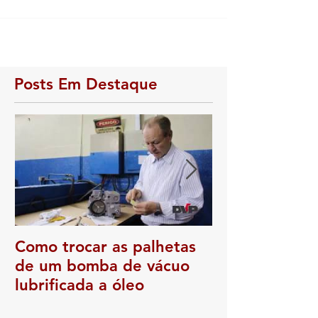
Manutenção e assistência de bombas de vácuo
nacionais e importadas
Posts Em Destaque
Como trocar as palhetas
Como trocar a