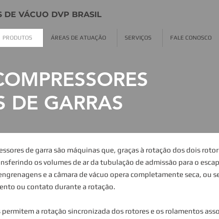
 DE VÁCUO DVP BRASIL
PRODUTOS
ÁREAS DE ATUAÇÃO
SERVIÇOS
FALE CONOSCO
COMPRESSORES
S DE GARRAS
sores de garra são máquinas que, graças à rotação dos dois rotor
ansferindo os volumes de ar da tubulação de admissão para o esca
engrenagens e a câmara de vácuo opera completamente seca, ou seja,
ento ou contato durante a rotação.
 permitem a rotação sincronizada dos rotores e os rolamentos asso