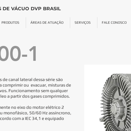
 DE VÁCUO DVP BRASIL
PRODUTOS
ÁREAS DE ATUAÇÃO
SERVIÇOS
FALE CONOSCO
00-1
de canal lateral dessa série são
a comprimir ou evacuar, misturas de
sivos. Funcionamento sem qualquer
óleo a partir dos gases comprimidos.
ente no eixo do motor elétrico 2
ou monofásico, 50/60 Hz assíncrono,
acordo com a IEC 34,1 e equipado