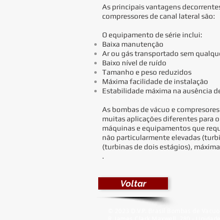
As principais vantagens decorrent
compressores de canal lateral são:
O equipamento de série inclui:
Baixa manutenção
Ar ou gás transportado sem qualqu
Baixo nível de ruído
Tamanho e peso reduzidos
Máxima facilidade de instalação
Estabilidade máxima na ausência d
As bombas de vácuo e compresores 
muitas aplicações diferentes para o
máquinas e equipamentos que requ
não particularmente elevadas (turbi
(turbinas de dois estágios), máxima
.
Voltar
© 2023 D.V.P. Brasil Bombas de Vacuo
R. James Clark Maxwell, 280 - Unidad