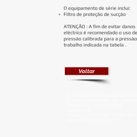
O equipamento de série inclui:
Filtro de proteção de sucção
ATENÇÃO : A fim de evitar danos
eléctrico é recomendado o uso de
pressão calibrada para a press
trabalho indicada na tabela .
Voltar
© 2023 D.V.P. Brasil Bombas de Vacuo
R. James Clark Maxwell, 280 - Unidad
Techno Park - CEP: 13069-380
Campinas/SP
Contato: 19 3238-7005 | 3738-1200
vendas@dvpbrasil.com.br